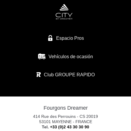
CARAVANAS MURCIA SL
NACIONAL 344
30565 LAS TORRES DE COTILLAS/MURCIA
Tel. +34 968 623 434
Espacio Pros
Vehículos de ocasión
CARAVANAS EUROPEAS SL
CALLE RIO ARGA N°1
Club GROUPE RAPIDO
31119 IMARCOAIN
Tel. +34 674 340 893
Fourgons Dreamer
CARAVANAS EUROPEAS PAMPLONA S.
414 Rue des Perrouins - CS 20019
POL. CIUDAD D. TRANSP. C/RIO ARGA 2
53101 MAYENNE - FRANCE
Tel.
+33 (0)2 43 30 30 90
31119 IMARCOAIN (PAMPLONA)