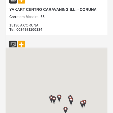
YAKART CENTRO CARAVANING S.L. - CORUNA
Carretera Mesoiro, 63
15190 A CORUNA
Tel. 0034981100134
CAMPER PARK EMPORDA
AVINGUDA D'ALGUEMA 2
17771 SANTA LLOGIA D ALGUEMA
Tel. +34 972 500 449
CARAVANAS EVASION S.L.
AVDA LETXUMBORRO N°79, 7