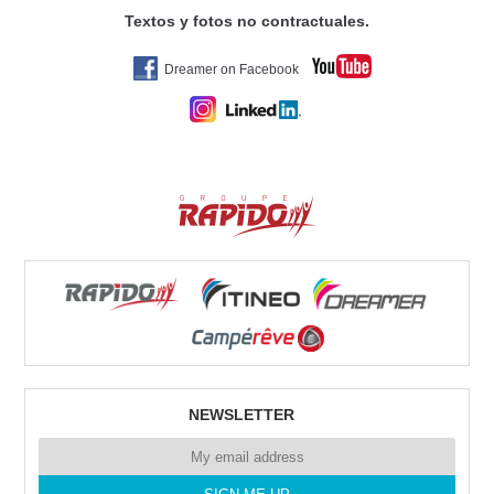
Tel. +34 675 945 483
Textos y fotos no contractuales.
Dreamer on Facebook
YAKART GIJÓN
AV. DE OVIEDO
33392 GIJÓN
Tel. 0034 672469100
RENT CAMPERS GRAN CANARIA
Poligono Industrial Arinaga.
35118 Arinaga
Tel. 0034635641357
NEWSLETTER