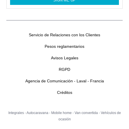
RENT CAMPER SL CANARIAS
CERCADO DEL MARQUES N°1
35611 LAS PALMAS
Tel. 0034635641357
Servicio de Relaciones con los Clientes
Pesos reglamentarios
RENT CAMPERS TENERIFE
Avisos Legales
Polígono industrial de Güimar Manzana 7
RGPD
38109 Candelaria
Tel. 0034635641357
Agencia de Comunicación - Laval - Francia
Créditos
AUTOCARAVANAS MONTANO S.L.
Integrales
-
Autocaravana
-
Mobile home
-
Van convertida
-
Vehículos de
CENTRA NACIONAL IV, KM 559
ocasión
41080 SEVILLA