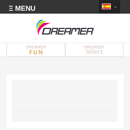
Ξ MENU
DREAMER
DREAMER
Select