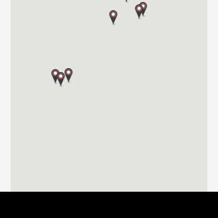
20303 IRUN (GUIPUZCOA)
Tel. 0034 943 634 440
VIAJA SEGURO S.L.
Carretera de Santiago Nacional 540 Km 4.5 27210
27003 LUGO
Tel. 0034982283051
RIVAS CARAVANING
CALLE CLAVO 16
28522 RIVAS VACIAMADRID
Tel. 0034 659249128