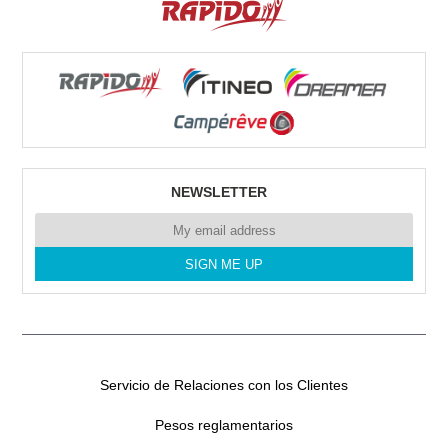
Tel. 0034 672469100
RENT CAMPERS GRAN CANARIA
Poligono Industrial Arinaga.
35118 Arinaga
Tel. 0034635641357
NEWSLETTER
RENT CAMPER SL CANARIAS
CERCADO DEL MARQUES N°1
35611 LAS PALMAS
Tel. 0034635641357
Servicio de Relaciones con los Clientes
Pesos reglamentarios