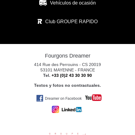
Vehículos de ocasión
CARAVANAS EUROPEAS SL
CALLE RIO ARGA N°1
Club GROUPE RAPIDO
31119 IMARCOAIN
Tel. +34 674 340 893
Fourgons Dreamer
CARAVANAS EUROPEAS PAMPLONA S.
414 Rue des Perrouins - CS 20019
POL. CIUDAD D. TRANSP. C/RIO ARGA 2
53101 MAYENNE - FRANCE
Tel.
+33 (0)2 43 30 30 90
31119 IMARCOAIN (PAMPLONA)
Tel. +34 675 945 483
Textos y fotos no contractuales.
Dreamer on Facebook
YAKART GIJÓN
AV. DE OVIEDO
33392 GIJÓN