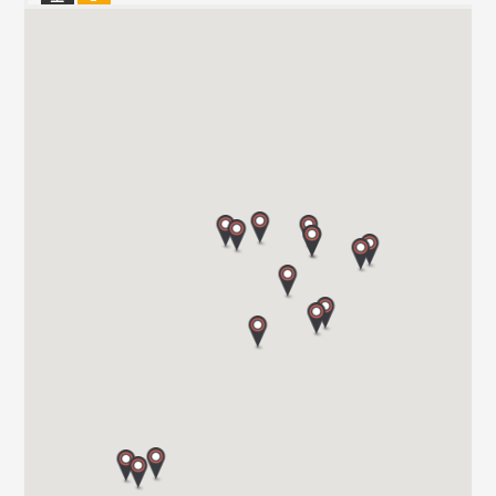
CAMPER PARK EMPORDA
AVINGUDA D'ALGUEMA 2
17771 SANTA LLOGIA D ALGUEMA
Tel. +34 972 500 449
CARAVANAS EVASION S.L.
AVDA LETXUMBORRO N°79, 7
20303 IRUN (GUIPUZCOA)
Tel. 0034 943 634 440
VIAJA SEGURO S.L.
Carretera de Santiago Nacional 540 Km 4.5 27210
27003 LUGO