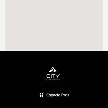
Tel. 0034982283051
RIVAS CARAVANING
CALLE CLAVO 16
28522 RIVAS VACIAMADRID
Tel. 0034 659249128
CARAVANAS MURCIA SL
NACIONAL 344
30565 LAS TORRES DE COTILLAS/MURCIA
Tel. +34 968 623 434
Espacio Pros