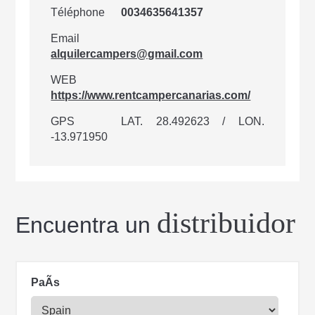
Téléphone
0034635641357
Email
alquilercampers@gmail.com
WEB
https://www.rentcampercanarias.com/
GPS
LAT. 28.492623 / LON.
-13.971950
distribuidor
Encuentra un
PaÃ­s