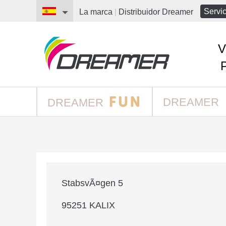
Servic
La marca
|
Distribuidor
Dreamer
V
DREAMER
DREAMER
StabsvÃ¤gen 5
95251 KALIX