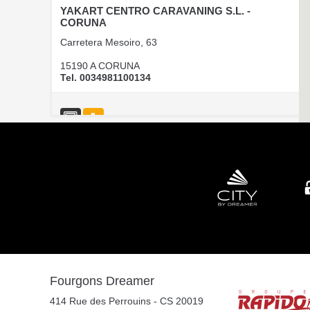
YAKART CENTRO CARAVANING S.L. -
CORUNA
Carretera Mesoiro, 63
15190 A CORUNA
Tel. 0034981100134
CAMPER PARK EMPORDA
AVINGUDA D'ALGUEMA 2
17771 SANTA LLOGIA D ALGUEMA
Tel. +34 972 500 449
CARAVANAS EVASION S.L.
Fourgons Dreamer
AVDA LETXUMBORRO N°79, 7
414 Rue des Perrouins - CS 20019