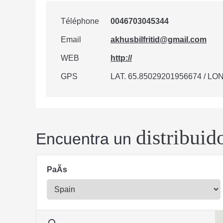
Téléphone
0046703045344
Email
akhusbilfritid@gmail.com
WEB
http://
GPS
LAT. 65.85029201956674 / LON
distribuid
Encuentra un
PaÃ­s