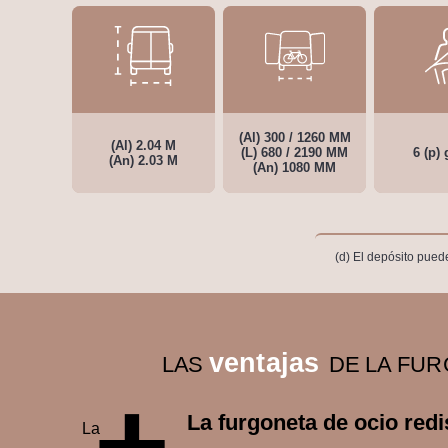
(Al) 300 / 1260 MM
(Al) 2.04 M
(L) 680 / 2190 MM
6 (p)
(An) 2.03 M
(An) 1080 MM
(d) El depósito pued
ventajas
LAS
DE LA FUR
+
La furgoneta de ocio red
La