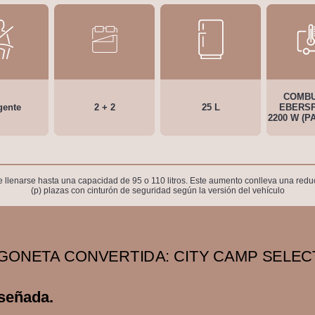
COMBU
 gente
2 + 2
25 L
EBERS
2200 W (P
e llenarse hasta una capacidad de 95 o 110 litros. Este aumento conlleva una reducc
(p) plazas con cinturón de seguridad según la versión del vehículo
GONETA CONVERTIDA: CITY CAMP SELEC
iseñada.