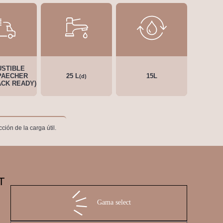
STIBLE
PAECHER
25 L
15L
(d)
ACK READY)
ión de la carga útil.
T
Gama select