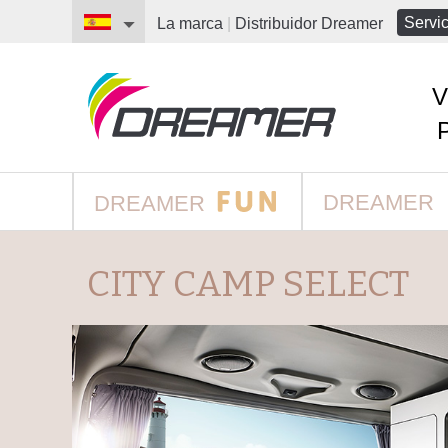
Servic
La marca
|
Distribuidor
Dreamer
V
DREAMER
DREAMER
CITY CAMP SELECT