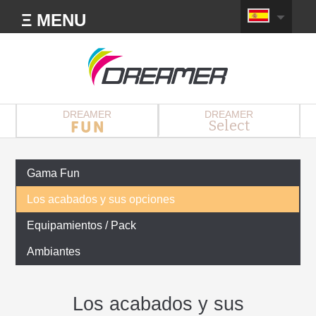
Ξ MENU
DREAMER
DREAMER
Select
Gama Fun
Los acabados y sus opciones
Equipamientos / Pack
Ambiantes
Los acabados y sus