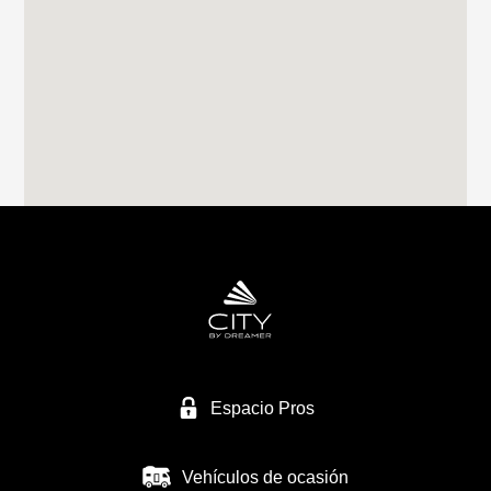
RIVAS CARAVANING
CALLE CLAVO 16
28522 RIVAS VACIAMADRID
Tel. 0034 659249128
CARAVANAS MURCIA SL
NACIONAL 344
30565 LAS TORRES DE COTILLAS/MURCIA
Tel. +34 968 623 434
Espacio Pros
Vehículos de ocasión
CARAVANAS EUROPEAS SL