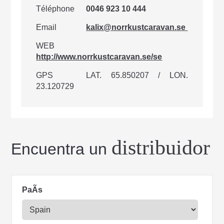
Téléphone
0046 923 10 444
Email
kalix@norrkustcaravan.se
WEB
http://www.norrkustcaravan.se/se
GPS
LAT. 65.850207 / LON.
23.120729
distribuidor
Encuentra un
PaÃ­s