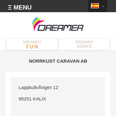
Ξ MENU
DREAMER
DREAMER
Select
NORRKUST CARAVAN AB
LappkullvÃ¤gen 12
95251 KALIX