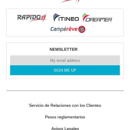
RENT CAMPERS GRAN CANARIA
Poligono Industrial Arinaga.
35118 Arinaga
Tel. 0034635641357
NEWSLETTER
RENT CAMPER SL CANARIAS
CERCADO DEL MARQUES N°1
35611 LAS PALMAS
Tel. 0034635641357
Servicio de Relaciones con los Clientes
Pesos reglamentarios
RENT CAMPERS TENERIFE
Avisos Legales