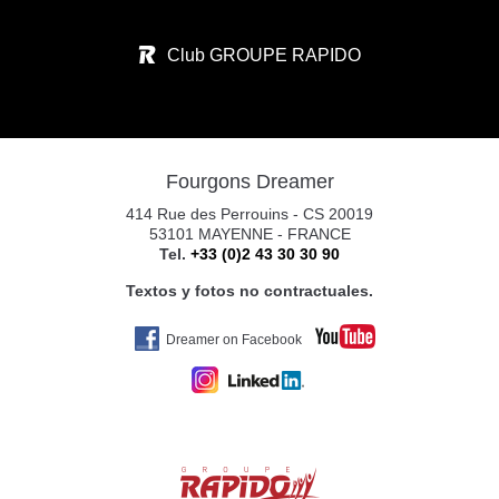
CALLE RIO ARGA N°1
Club GROUPE RAPIDO
31119 IMARCOAIN
Tel. +34 674 340 893
Fourgons Dreamer
CARAVANAS EUROPEAS PAMPLONA S.
414 Rue des Perrouins - CS 20019
POL. CIUDAD D. TRANSP. C/RIO ARGA 2
53101 MAYENNE - FRANCE
Tel.
+33 (0)2 43 30 30 90
31119 IMARCOAIN (PAMPLONA)
Tel. +34 675 945 483
Textos y fotos no contractuales.
Dreamer on Facebook
YAKART GIJÓN
AV. DE OVIEDO
33392 GIJÓN
Tel. 0034 672469100