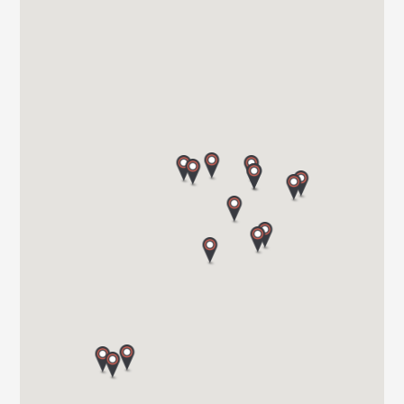
CAMPER PARK EMPORDA
AVINGUDA D'ALGUEMA 2
17771 SANTA LLOGIA D ALGUEMA
Tel. +34 972 500 449
CARAVANAS EVASION S.L.
AVDA LETXUMBORRO N°79, 7
20303 IRUN (GUIPUZCOA)
Tel. 0034 943 634 440
VIAJA SEGURO S.L.
Carretera de Santiago Nacional 540 Km 4.5 27210
27003 LUGO
Tel. 0034982283051