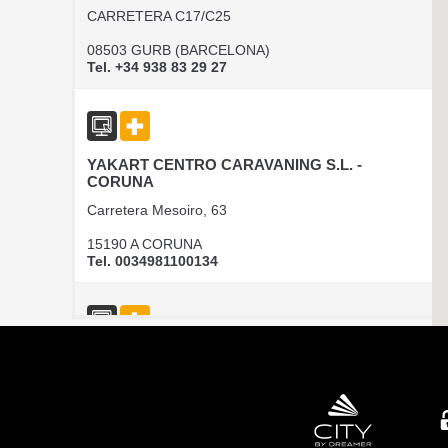
CARRETERA C17/C25
08503 GURB (BARCELONA)
Tel. +34 938 83 29 27
YAKART CENTRO CARAVANING S.L. -
CORUNA
Carretera Mesoiro, 63
15190 A CORUNA
Tel. 0034981100134
CAMPER PARK EMPORDA
AVINGUDA D'ALGUEMA 2
17771 SANTA LLOGIA D ALGUEMA
Tel. +34 972 500 449