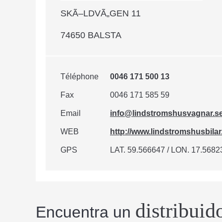
SKÃ–LDVÃ„GEN 11
74650 BALSTA
Téléphone
0046 171 500 13
Fax
0046 171 585 59
Email
info@lindstromshusvagnar.s
WEB
http://www.lindstromshusbilar
GPS
LAT. 59.566647 / LON. 17.5682
distribuid
Encuentra un