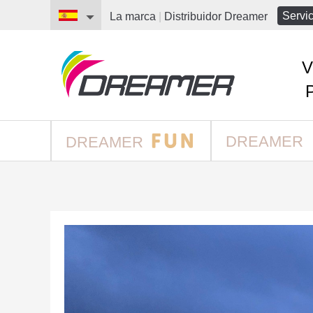
Servic
La marca
|
Distribuidor
Dreamer
V
DREAMER
DREAMER