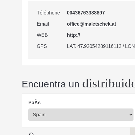
Téléphone
00436763388897
Email
office@maletschek.at
WEB
http://
GPS
LAT. 47.92054289116112 / LON
distribuid
Encuentra un
PaÃ­s