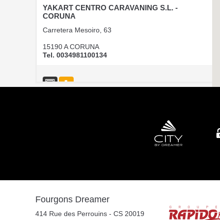
YAKART CENTRO CARAVANING S.L. -
CORUNA
Carretera Mesoiro, 63
15190 A CORUNA
Tel. 0034981100134
CAMPER PARK EMPORDA
AVINGUDA D'ALGUEMA 2
17771 SANTA LLOGIA D ALGUEMA
Tel. +34 972 500 449
CARAVANAS EVASION S.L.
Fourgons Dreamer
AVDA LETXUMBORRO N°79, 7
414 Rue des Perrouins - CS 20019