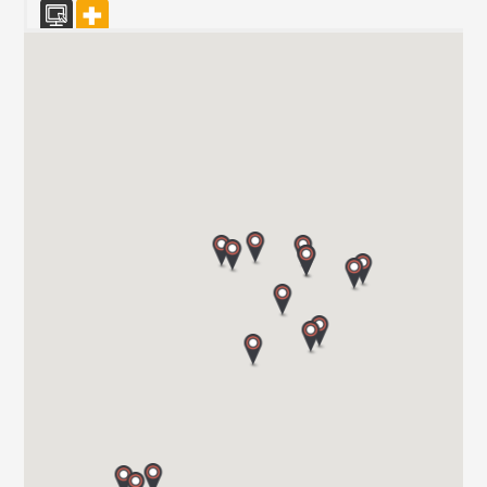
CAMPER PARK EMPORDA
AVINGUDA D'ALGUEMA 2
17771 SANTA LLOGIA D ALGUEMA
Tel. +34 972 500 449
CARAVANAS EVASION S.L.
AVDA LETXUMBORRO N°79, 7
20303 IRUN (GUIPUZCOA)
Tel. 0034 943 634 440
VIAJA SEGURO S.L.
Carretera de Santiago Nacional 540 Km 4.5 27210