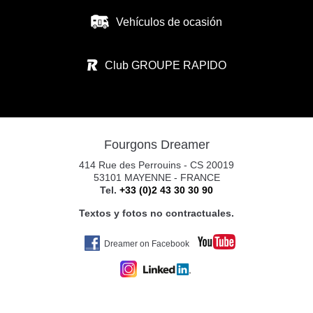
Vehículos de ocasión
CARAVANAS EUROPEAS SL
CALLE RIO ARGA N°1
Club GROUPE RAPIDO
31119 IMARCOAIN
Tel. +34 674 340 893
Fourgons Dreamer
CARAVANAS EUROPEAS PAMPLONA S.
414 Rue des Perrouins - CS 20019
POL. CIUDAD D. TRANSP. C/RIO ARGA 2
53101 MAYENNE - FRANCE
Tel.
+33 (0)2 43 30 30 90
31119 IMARCOAIN (PAMPLONA)
Tel. +34 675 945 483
Textos y fotos no contractuales.
Dreamer on Facebook
YAKART GIJÓN
AV. DE OVIEDO