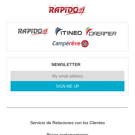
33392 GIJÓN
Tel. 0034 672469100
RENT CAMPERS GRAN CANARIA
Poligono Industrial Arinaga.
35118 Arinaga
Tel. 0034635641357
NEWSLETTER
RENT CAMPER SL CANARIAS
CERCADO DEL MARQUES N°1
35611 LAS PALMAS
Tel. 0034635641357
Servicio de Relaciones con los Clientes
Pesos reglamentarios