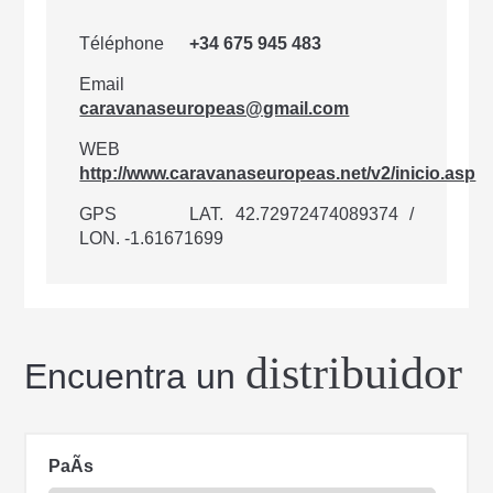
Téléphone
+34 675 945 483
Email
caravanaseuropeas@gmail.com
WEB
http://www.caravanaseuropeas.net/v2/inicio.asp
GPS
LAT. 42.72972474089374 /
LON. -1.61671699
distribuidor
Encuentra un
PaÃ­s