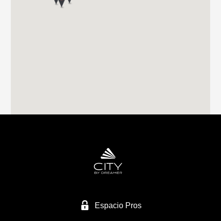
27003 LUGO
Tel. 0034982283051
RIVAS CARAVANING
CALLE CLAVO 16
28522 RIVAS VACIAMADRID
Tel. 0034 659249128
CARAVANAS MURCIA SL
NACIONAL 344
30565 LAS TORRES DE COTILLAS/MURCIA
Tel. +34 968 623 434
Espacio Pros