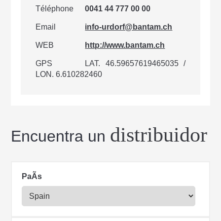
Téléphone
0041 44 777 00 00
Email
info-urdorf@bantam.ch
WEB
http://www.bantam.ch
GPS
LAT. 46.59657619465035 /
LON. 6.610282460
distribuidor
Encuentra un
PaÃ­s