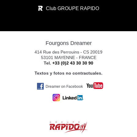
CALLE RIO ARGA N°1
Club GROUPE RAPIDO
31119 IMARCOAIN
Tel. +34 674 340 893
Fourgons Dreamer
CARAVANAS EUROPEAS PAMPLONA S.
414 Rue des Perrouins - CS 20019
POL. CIUDAD D. TRANSP. C/RIO ARGA 2
53101 MAYENNE - FRANCE
Tel.
+33 (0)2 43 30 30 90
31119 IMARCOAIN (PAMPLONA)
Tel. +34 675 945 483
Textos y fotos no contractuales.
Dreamer on Facebook
YAKART GIJÓN
AV. DE OVIEDO
33392 GIJÓN
Tel. 0034 672469100