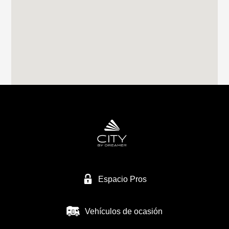
RIVAS CARAVANING
CALLE CLAVO 16
28522 RIVAS VACIAMADRID
Tel. 0034 659249128
CARAVANAS MURCIA SL
NACIONAL 344
30565 LAS TORRES DE COTILLAS/MURCIA
Tel. +34 968 623 434
Espacio Pros
Vehículos de ocasión
CARAVANAS EUROPEAS SL