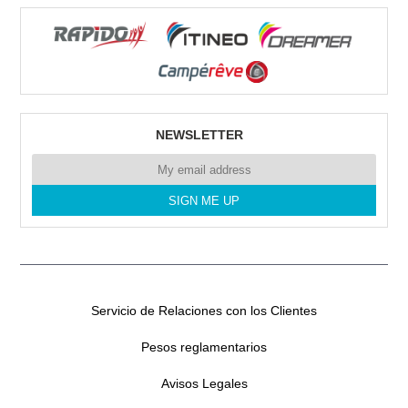
RENT CAMPERS GRAN CANARIA
Poligono Industrial Arinaga.
35118 Arinaga
Tel. 0034635641357
NEWSLETTER
RENT CAMPER SL CANARIAS
CERCADO DEL MARQUES N°1
35611 LAS PALMAS
Tel. 0034635641357
Servicio de Relaciones con los Clientes
Pesos reglamentarios
RENT CAMPERS TENERIFE
Avisos Legales
Polígono industrial de Güimar Manzana 7