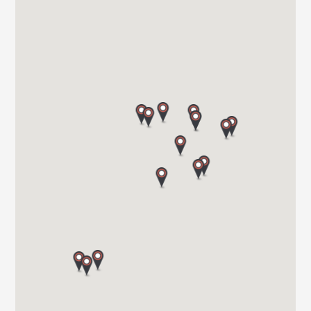
AVINGUDA D'ALGUEMA 2
17771 SANTA LLOGIA D ALGUEMA
Tel. +34 972 500 449
CARAVANAS EVASION S.L.
AVDA LETXUMBORRO N°79, 7
20303 IRUN (GUIPUZCOA)
Tel. 0034 943 634 440
VIAJA SEGURO S.L.
Carretera de Santiago Nacional 540 Km 4.5 27210
27003 LUGO
Tel. 0034982283051