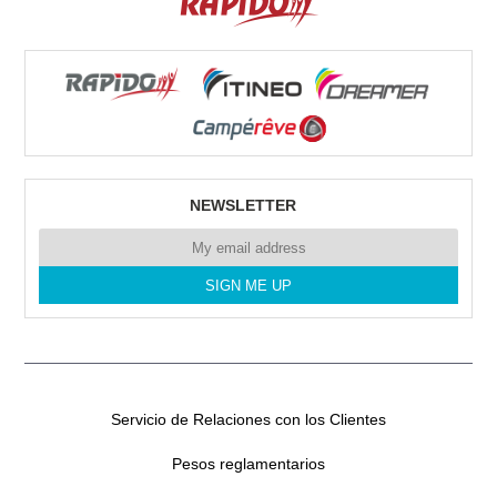
RENT CAMPERS GRAN CANARIA
Poligono Industrial Arinaga.
35118 Arinaga
Tel. 0034635641357
NEWSLETTER
RENT CAMPER SL CANARIAS
CERCADO DEL MARQUES N°1
35611 LAS PALMAS
Tel. 0034635641357
Servicio de Relaciones con los Clientes
Pesos reglamentarios