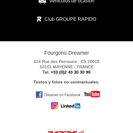
Vehículos de ocasión
CARAVANAS EUROPEAS SL
CALLE RIO ARGA N°1
Club GROUPE RAPIDO
31119 IMARCOAIN
Tel. +34 674 340 893
Fourgons Dreamer
CARAVANAS EUROPEAS PAMPLONA S.
414 Rue des Perrouins - CS 20019
POL. CIUDAD D. TRANSP. C/RIO ARGA 2
53101 MAYENNE - FRANCE
Tel.
+33 (0)2 43 30 30 90
31119 IMARCOAIN (PAMPLONA)
Tel. +34 675 945 483
Textos y fotos no contractuales.
Dreamer on Facebook
YAKART GIJÓN
AV. DE OVIEDO
33392 GIJÓN
Tel. 0034 672469100