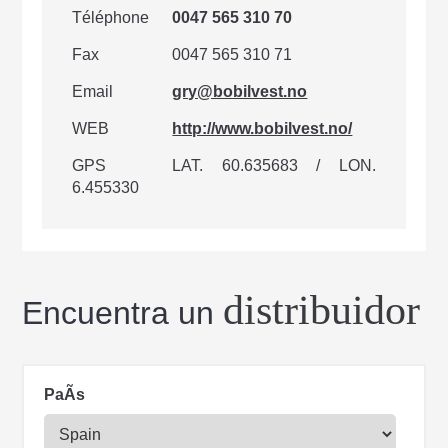
Téléphone
0047 565 310 70
Fax
0047 565 310 71
Email
gry@bobilvest.no
WEB
http://www.bobilvest.no/
GPS
LAT. 60.635683 / LON.
6.455330
distribuidor
Encuentra un
PaÃ­s