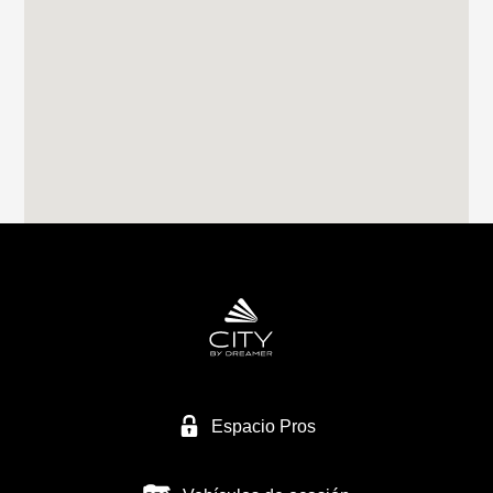
Tel. 0034982283051
RIVAS CARAVANING
CALLE CLAVO 16
28522 RIVAS VACIAMADRID
Tel. 0034 659249128
CARAVANAS MURCIA SL
NACIONAL 344
30565 LAS TORRES DE COTILLAS/MURCIA
Tel. +34 968 623 434
Espacio Pros