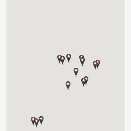
CAMPER PARK EMPORDA
AVINGUDA D'ALGUEMA 2
17771 SANTA LLOGIA D ALGUEMA
Tel. +34 972 500 449
CARAVANAS EVASION S.L.
AVDA LETXUMBORRO N°79, 7
20303 IRUN (GUIPUZCOA)
Tel. 0034 943 634 440
VIAJA SEGURO S.L.
Carretera de Santiago Nacional 540 Km 4.5 27210
27003 LUGO