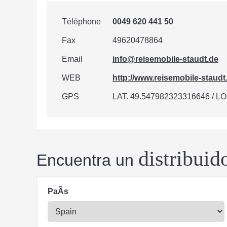
Téléphone
0049 620 441 50
Fax
49620478864
Email
info@reisemobile-staudt.de
WEB
http://www.reisemobile-staudt
GPS
LAT. 49.547982323316646 / LO
distribuid
Encuentra un
PaÃ­s