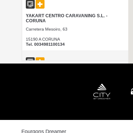
YAKART CENTRO CARAVANING S.L. -
CORUNA
Carretera Mesoiro, 63
15190 A CORUNA
Tel. 0034981100134
CAMPER PARK EMPORDA
AVINGUDA D'ALGUEMA 2
17771 SANTA LLOGIA D ALGUEMA
Tel. +34 972 500 449
CARAVANAS EVASION S.L.
Fourgons Dreamer