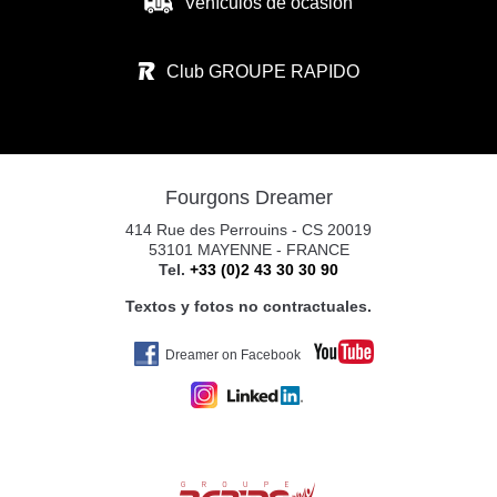
Vehículos de ocasión
CARAVANAS EUROPEAS SL
CALLE RIO ARGA N°1
Club GROUPE RAPIDO
31119 IMARCOAIN
Tel. +34 674 340 893
Fourgons Dreamer
CARAVANAS EUROPEAS PAMPLONA S.
414 Rue des Perrouins - CS 20019
POL. CIUDAD D. TRANSP. C/RIO ARGA 2
53101 MAYENNE - FRANCE
Tel.
+33 (0)2 43 30 30 90
31119 IMARCOAIN (PAMPLONA)
Tel. +34 675 945 483
Textos y fotos no contractuales.
Dreamer on Facebook
YAKART GIJÓN
AV. DE OVIEDO
33392 GIJÓN
Tel. 0034 672469100