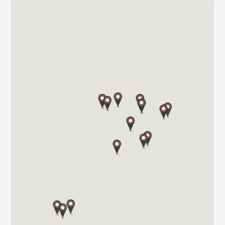
CAMPER PARK EMPORDA
AVINGUDA D'ALGUEMA 2
17771 SANTA LLOGIA D ALGUEMA
Tel. +34 972 500 449
CARAVANAS EVASION S.L.
AVDA LETXUMBORRO N°79, 7
20303 IRUN (GUIPUZCOA)
Tel. 0034 943 634 440
VIAJA SEGURO S.L.
Carretera de Santiago Nacional 540 Km 4.5 27210
27003 LUGO