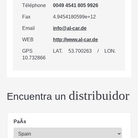
Téléphone
0049 4541 805 9926
Fax
4.9454180599e+12
Email
info@al-car.de
WEB
http://www.al-car.de
GPS
LAT. 53.700263 / LON.
10.732866
distribuidor
Encuentra un
PaÃ­s