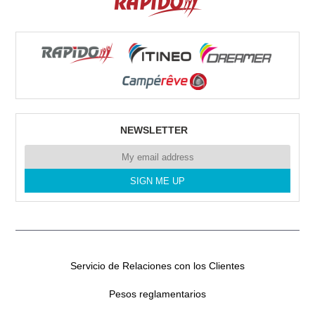
RENT CAMPERS GRAN CANARIA
Poligono Industrial Arinaga.
35118 Arinaga
Tel. 0034635641357
NEWSLETTER
RENT CAMPER SL CANARIAS
CERCADO DEL MARQUES N°1
35611 LAS PALMAS
Tel. 0034635641357
Servicio de Relaciones con los Clientes
Pesos reglamentarios