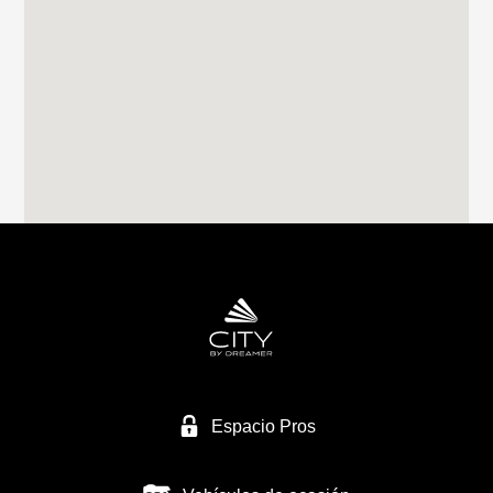
Tel. 0034982283051
RIVAS CARAVANING
CALLE CLAVO 16
28522 RIVAS VACIAMADRID
Tel. 0034 659249128
CARAVANAS MURCIA SL
NACIONAL 344
30565 LAS TORRES DE COTILLAS/MURCIA
Tel. +34 968 623 434
Espacio Pros