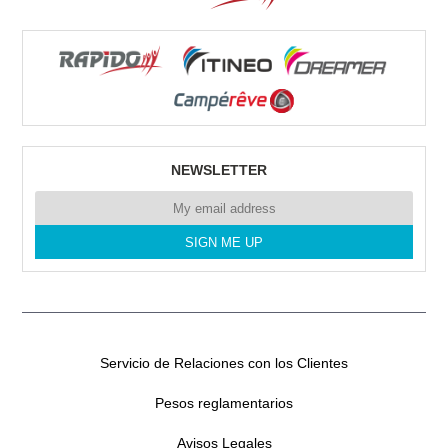
RENT CAMPERS GRAN CANARIA
Poligono Industrial Arinaga.
35118 Arinaga
Tel. 0034635641357
NEWSLETTER
RENT CAMPER SL CANARIAS
CERCADO DEL MARQUES N°1
35611 LAS PALMAS
Tel. 0034635641357
Servicio de Relaciones con los Clientes
Pesos reglamentarios
RENT CAMPERS TENERIFE
Avisos Legales