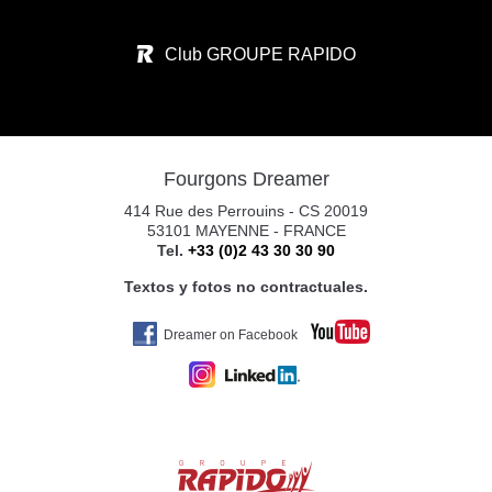
CALLE RIO ARGA N°1
Club GROUPE RAPIDO
31119 IMARCOAIN
Tel. +34 674 340 893
Fourgons Dreamer
CARAVANAS EUROPEAS PAMPLONA S.
414 Rue des Perrouins - CS 20019
POL. CIUDAD D. TRANSP. C/RIO ARGA 2
53101 MAYENNE - FRANCE
Tel.
+33 (0)2 43 30 30 90
31119 IMARCOAIN (PAMPLONA)
Tel. +34 675 945 483
Textos y fotos no contractuales.
Dreamer on Facebook
YAKART GIJÓN
AV. DE OVIEDO
33392 GIJÓN
Tel. 0034 672469100