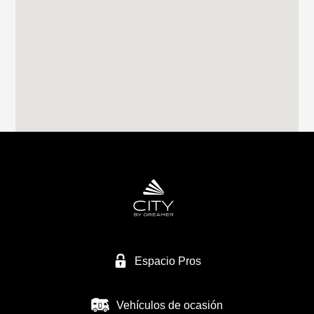
RIVAS CARAVANING
CALLE CLAVO 16
28522 RIVAS VACIAMADRID
Tel. 0034 659249128
CARAVANAS MURCIA SL
NACIONAL 344
30565 LAS TORRES DE COTILLAS/MURCIA
Tel. +34 968 623 434
Espacio Pros
Vehículos de ocasión
CARAVANAS EUROPEAS SL