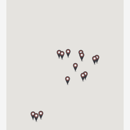
CAMPER PARK EMPORDA
AVINGUDA D'ALGUEMA 2
17771 SANTA LLOGIA D ALGUEMA
Tel. +34 972 500 449
CARAVANAS EVASION S.L.
AVDA LETXUMBORRO N°79, 7
20303 IRUN (GUIPUZCOA)
Tel. 0034 943 634 440
VIAJA SEGURO S.L.
Carretera de Santiago Nacional 540 Km 4.5 27210
27003 LUGO
Tel. 0034982283051