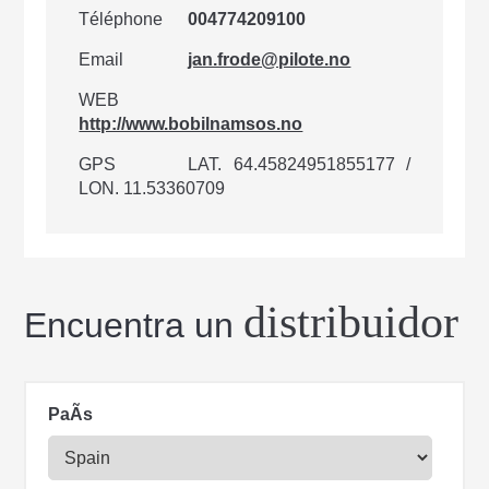
Téléphone
004774209100
Email
jan.frode@pilote.no
WEB
http://www.bobilnamsos.no
GPS
LAT. 64.45824951855177 /
LON. 11.53360709
distribuidor
Encuentra un
PaÃ­s