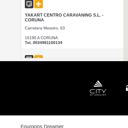
YAKART CENTRO CARAVANING S.L. -
CORUNA
Carretera Mesoiro, 63
15190 A CORUNA
Tel. 0034981100134
CAMPER PARK EMPORDA
AVINGUDA D'ALGUEMA 2
17771 SANTA LLOGIA D ALGUEMA
Tel. +34 972 500 449
CARAVANAS EVASION S.L.
Fourgons Dreamer