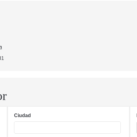
m
31
or
Ciudad