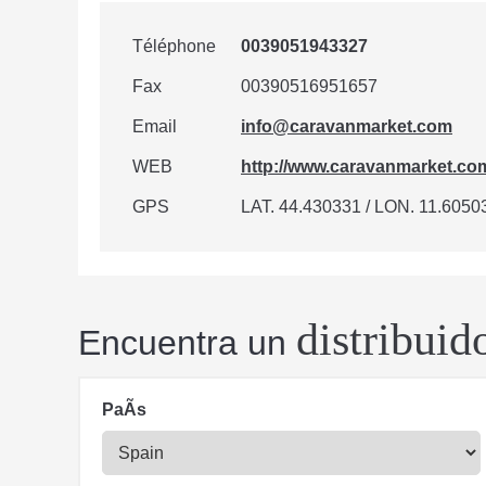
Téléphone
0039051943327
Fax
00390516951657
Email
info@caravanmarket.com
WEB
http://www.caravanmarket.co
GPS
LAT. 44.430331 / LON. 11.6050
distribuid
Encuentra un
PaÃ­s