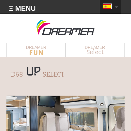
Ξ MENU
DREAMER
DREAMER
Select
D68
SELECT