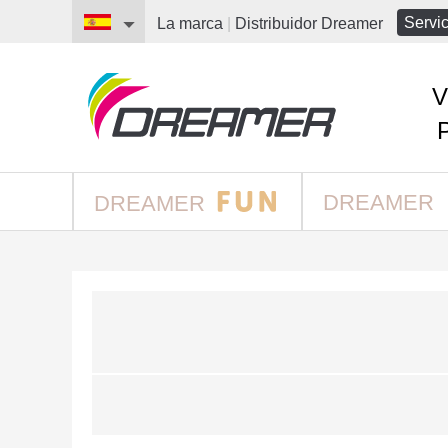
Servic
La marca
|
Distribuidor
Dreamer
V
DREAMER
DREAMER