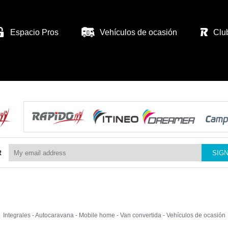
Espacio Pros
Vehículos de ocasión
Clu
R
Integrales
-
Autocaravana
-
Mobile home
-
Van convertida
-
Vehículos de ocasión