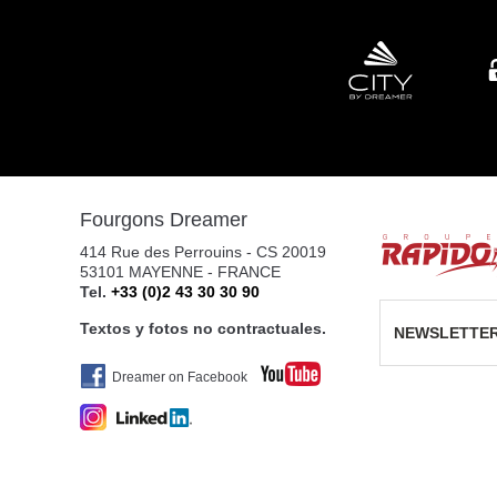
CAMPER PARK EMPORDA
AVINGUDA D'ALGUEMA 2
17771 SANTA LLOGIA D ALGUEMA
Tel. +34 972 500 449
CARAVANAS EVASION S.L.
Fourgons Dreamer
AVDA LETXUMBORRO N°79, 7
414 Rue des Perrouins - CS 20019
20303 IRUN (GUIPUZCOA)
53101 MAYENNE - FRANCE
Tel. 0034 943 634 440
Tel.
+33 (0)2 43 30 30 90
Textos y fotos no contractuales.
NEWSLETTE
Dreamer on Facebook
VIAJA SEGURO S.L.
Carretera de Santiago Nacional 540 Km 4.5 27210
27003 LUGO
Tel. 0034982283051